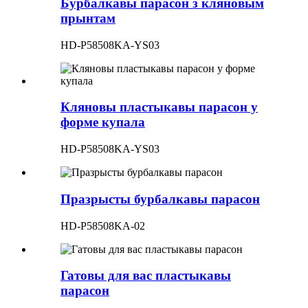
Бурбалкавы парасон з кляновым
прынтам
HD-P58508KA-YS03
Кляновы пластыкавы парасон у
форме купала
HD-P58508KA-YS03
Празрысты бурбалкавы парасон
HD-P58508KA-02
Гатовы для вас пластыкавы
парасон