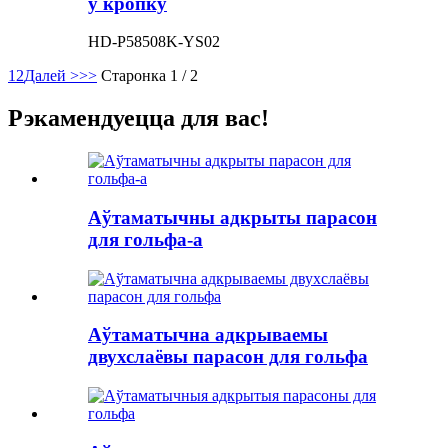
у кропку
HD-P58508K-YS02
1
2
Далей >
>>
Старонка 1 / 2
Рэкамендуецца для вас!
Аўтаматычны адкрыты парасон
для гольфа-a
Аўтаматычна адкрываемы
двухслаёвы парасон для гольфа