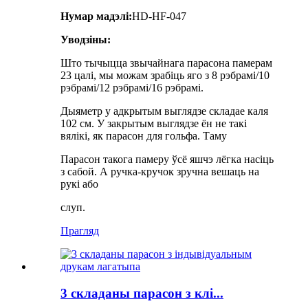
Нумар мадэлі:
HD-HF-047
Уводзіны:
Што тычыцца звычайнага парасона памерам
23 цалі, мы можам зрабіць яго з 8 рэбрамі/10
рэбрамі/12 рэбрамі/16 рэбрамі.
Дыяметр у адкрытым выглядзе складае каля
102 см. У закрытым выглядзе ён не такі
вялікі, як парасон для гольфа. Таму
Парасон такога памеру ўсё яшчэ лёгка насіць
з сабой. А ручка-кручок зручна вешаць на
рукі або
слуп.
Прагляд
3 складаны парасон з клі...