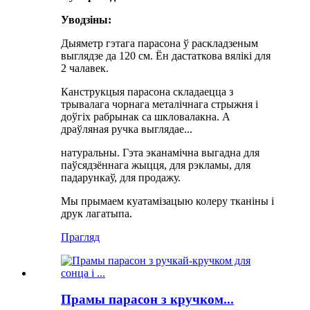
Уводзіны:
Дыяметр гэтага парасона ў раскладзеным
выглядзе да 120 см. Ён дастаткова вялікі для
2 чалавек.
Канструкцыя парасона складаецца з
трывалага чорнага металічнага стрыжня і
доўгіх рабрынак са шкловалакна. А
драўляная ручка выглядае...
натуральны. Гэта эканамічна выгадна для
паўсядзённага жыцця, для рэкламы, для
падарункаў, для продажу.
Мы прымаем куатамізацыю колеру тканіны і
друк лагатыпа.
Прагляд
Прамы парасон з кручком...