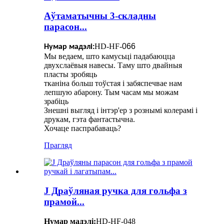
Аўтаматычны 3-складны
парасон...
HD-HF-
066
Нумар мадэлі:
Мы ведаем, што камусьці падабаюцца
двухслаёвыя навесы. Таму што двайныя
пласты зробяць
тканіна больш тоўстая і забяспечвае нам
лепшую абарону. Тым часам мы можам
зрабіць
Знешні выгляд і інтэр'ер з рознымі колерамі і
друкам, гэта фантастычна.
Хочаце паспрабаваць?
Прагляд
J Драўляная ручка для гольфа з
прамой...
Нумар мадэлі:
HD-HF-048