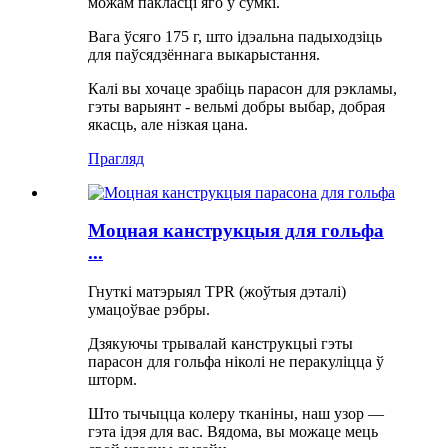
можам пакласці яго ў сумкі.
Вага ўсяго 175 г, што ідэальна падыходзіць
для паўсядзённага выкарыстання.
Калі вы хочаце зрабіць парасон для рэкламы,
гэты варыянт - вельмі добры выбар, добрая
якасць, але нізкая цана.
Прагляд
Моцная канструкцыя для гольфа
...
Гнуткі матэрыял TPR (жоўтыя дэталі)
умацоўвае рэбры.
Дзякуючы трывалай канструкцыі гэты
парасон для гольфа ніколі не перакуліцца ў
шторм.
Што тычыцца колеру тканіны, наш узор —
гэта ідэя для вас. Вядома, вы можаце мець