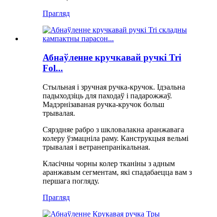
Прагляд
Абнаўленне кручкавай ручкі Tri
Fol...
Стыльная і зручная ручка-кручок. Ідэальна
падыходзіць для паходаў і падарожжаў.
Мадэрнізаваная ручка-кручок больш
трывалая.
Сярэдняе рабро з шкловалакна аранжавага
колеру ўзмацніла раму. Канструкцыя вельмі
трывалая і ветранепранікальная.
Класічны чорны колер тканіны з адным
аранжавым сегментам, які спадабаецца вам з
першага погляду.
Прагляд