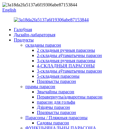
English
Галоўная
Дызайн-лабараторыя
Прадукты
складаны парасон
2 складныя ручныя парасоны
2-складны аўтаматычны парасон
3-складныя ручныя парасоны
4-СКЛАДНЫЯ ПАРАСОНЫ
3-складны аўтаматычны парасон
5-складныя парасоны
Празрысты парасон
прамы парасон
Звычайны парасон
Перавернуты/адваротны парасон
парасон для гольфа
Дзіцячы парасон
Празрысты парасон
Парасоны / Пляжныя парасоны
Садовы парасон
ФУНКЦЫЯНАЛЬНЫ ПАРАСОНА