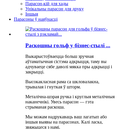
Парасон-кій для хады
Унікальны парасон для друку
Іншыя
Парасоны ў наяўнасці
Раскошны гольф у бізнес-стылі ...
Выкарыстоўваецца больш зручная
аўтаматычная сістэма адкрыцця, таму вы
адчуваеце сябе даволі мякка пры адкрыцці і
закрыцці.
Высокакласная рама са шкловалакна,
трывалая і гнуткая ў шторм.
Металічна-шэрая ручка і круглыя ​​металічныя
наканечнікі. Увесь парасон — гэта
стрыманая раскоша.
Мы можам надрукаваць ваш лагатып або
іншыя выявы на парасонах. Калі ласка,
звяжыцеся з намі.