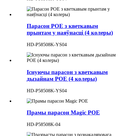
Парасон POE з кветкавым
прынтам у наяўнасці (4 колеры)
HD-P58508K-YS04
Існуючы парасон з кветкавым
дызайнам POE (4 колеры)
HD-P58508K-YS04
Прамы парасон Magic POE
HD-P58508K-04