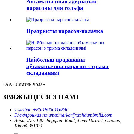
Аўтаматычныя адкрытыя
парасоны для гольфа
Празрысты парасон-палачка
Найбольш прадаваны
аўтаматычны парасон з трыма
складаннямі
ТАА «Сямэнь Хода»
ЗВЯЖЫЦЕСЯ З НАМІ
Тэлефон:
+86-18650116846
Электронная пошта:
market@xmhdumbrella.com
Адрас:
No. 129, Jingquan Road, Jimei District, Сямэнь,
Кітай 361021