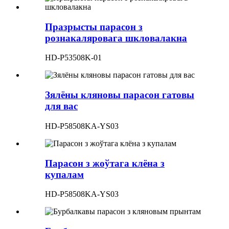
Празрысты парасон з
рознакаляровага шкловалакна
HD-P53508K-01
Зялёны кляновы парасон гатовы
для вас
HD-P58508KA-YS03
Парасон з жоўтага клёна з
купалам
HD-P58508KA-YS03