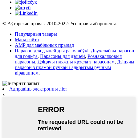
© Аўтарскае права - 2010-2022: Усе правы абаронены.
Папулярныя тавары
Мапа сайта
AMP для мабільных прылад
Парасон для дзяцей для размалёўкі
,
Двухслаёвы парасон
для гольфа
,
Парасоны для дзяцей
,
Рознакаляровыя
парасоны
,
Дзіцячы пляжны крэсла з парасонам
,
Дзіцячы
парасон з прамой ручкай і адкрытым ручным
кіраваннем
,
Адправіць электронны ліст
x