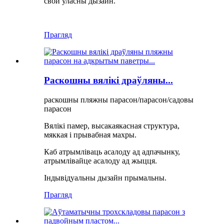
свой уласны дызайн.
Прагляд
Раскошны вялікі драўляны...
раскошны пляжны парасон/парасон/садовы
парасон
Вялікі памер, высакаякасная структура,
мяккая і прывабная махры.
Каб атрымліваць асалоду ад адпачынку,
атрымлівайце асалоду ад жыцця.
Індывідуальны дызайн прымальны.
Прагляд