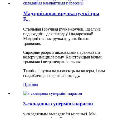
Мадэрнізацыя кручка ручкі тры
F...
Стыльная і зручная ручка-кручок. Ідэальна
падыходзіць для паходаў і падарожжаў.
Мадэрнізаваная ручка-кручок больш
трывалая.
Сярэдняе рабро з шкловалакна аранжавага
колеру ўзмацніла раму. Канструкцыя вельмі
трывалая і ветранепранікальная.
Тканіна і ручка падыходзяць па колеры, і вам
спадабаецца з першага погляду.
Прагляд
3-складовы суперміні-парасон
у складзеным выглядзе ён маленькі. Мы