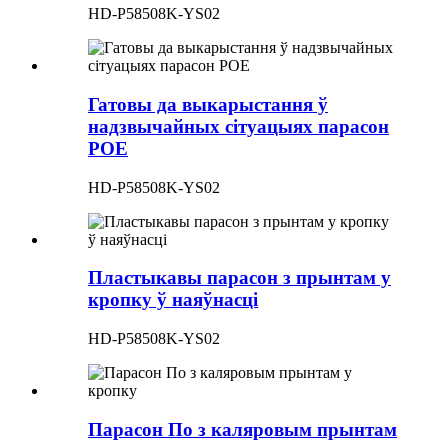
HD-P58508K-YS02
Гатовы да выкарыстання ў
надзвычайных сітуацыях парасон
POE
HD-P58508K-YS02
Пластыкавы парасон з прынтам у
кропку ў наяўнасці
HD-P58508K-YS02
Парасон По з каляровым прынтам