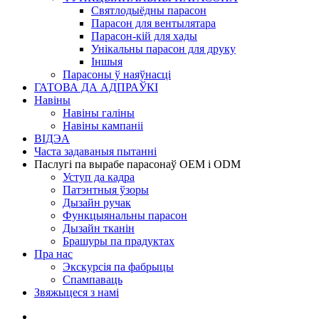
Святлодыёдны парасон
Парасон для вентылятара
Парасон-кій для хады
Унікальны парасон для друку
Іншыя
Парасоны ў наяўнасці
ГАТОВА ДА АДПРАЎКІ
Навіны
Навіны галіны
Навіны кампаніі
ВІДЭА
Часта задаваныя пытанні
Паслугі па вырабе парасонаў OEM і ODM
Уступ да кадра
Патэнтныя ўзоры
Дызайн ручак
Функцыянальны парасон
Дызайн тканін
Брашуры па прадуктах
Пра нас
Экскурсія па фабрыцы
Спампаваць
Звяжыцеся з намі