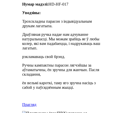
Нумар мадэлі:
HD-HF-017
Уводзіны:
Трохскладны парасон з індывідуальным
друкам лагатыпа.
Драўляная ручка надае нам адчуванне
натуральнасці. Мы можам зрабіць яе ў любы
колер, які вам падабаецца, і надрукаваць ваш
лагатып.
рэкламаваць свой брэнд.
Ручны кампактны парасон лягчэйшы за
аўтаматычны, ён зручны для жанчын. Пасля
складання,
ён вельмі кароткі, таму яго зручна насіць з
сабой у паўсядзённым жыцці.
Прагляд