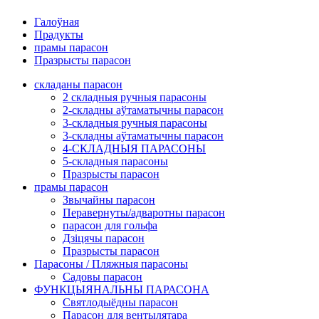
Галоўная
Прадукты
прамы парасон
Празрысты парасон
складаны парасон
2 складныя ручныя парасоны
2-складны аўтаматычны парасон
3-складныя ручныя парасоны
3-складны аўтаматычны парасон
4-СКЛАДНЫЯ ПАРАСОНЫ
5-складныя парасоны
Празрысты парасон
прамы парасон
Звычайны парасон
Перавернуты/адваротны парасон
парасон для гольфа
Дзіцячы парасон
Празрысты парасон
Парасоны / Пляжныя парасоны
Садовы парасон
ФУНКЦЫЯНАЛЬНЫ ПАРАСОНА
Святлодыёдны парасон
Парасон для вентылятара