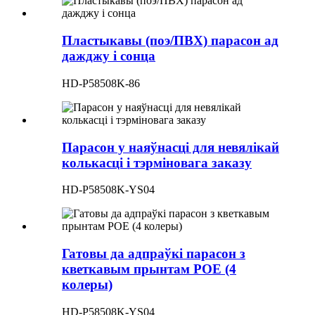
Пластыкавы (поэ/ПВХ) парасон ад
дажджу і сонца
HD-P58508K-86
Парасон у наяўнасці для невялікай
колькасці і тэрміновага заказу
HD-P58508K-YS04
Гатовы да адпраўкі парасон з
кветкавым прынтам POE (4
колеры)
HD-P58508K-YS04