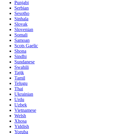
Punjabi
Serbian
Sesotho
Sinhala
Slovak
Slovenian
Somali
Samoan
Scots Gaelic
Shona
Sindhi
Sundanese
Swahili
Tajik
Tamil
Telugu
Thai
Ukrainian
Urdu
Uzbek
Vietnamese
Welsh
Xhosa
Yiddish
Yoruba