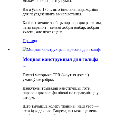
можам пакласці яго ў сумкі.
Вага ўсяго 175 г, што ідэальна падыходзіць
для паўсядзённага выкарыстання.
Калі вы хочаце зрабіць парасон для рэкламы,
гэты варыянт - вельмі добры выбар, добрая
якасць, але нізкая цана.
Прагляд
Моцная канструкцыя для гольфа
...
Гнуткі матэрыял TPR (жоўтыя дэталі)
умацоўвае рэбры.
Дзякуючы трывалай канструкцыі гэты
парасон для гольфа ніколі не перакуліцца ў
шторм.
Што тычыцца колеру тканіны, наш узор —
гэта ідэя для вас. Вядома, вы можаце мець