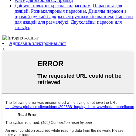
AMP для мабільных прылад
Дзіцячы пляжны крэсла з парасонам
,
Парасоны для
дзяцей
,
Рознакаляровыя парасоны
,
Дзіцячы парасон з
прамой ручкай і адкрытым ручным кіраваннем
,
Парасон
для дзяцей для размалёўкі
,
Двухслаёвы парасон для
гольфа
,
Адправіць электронны ліст
x