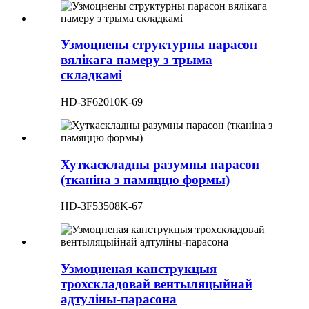
Узмоцнены структурны парасон
вялікага памеру з трыма
складкамі
HD-3F62010K-69
Хуткаскладны разумны парасон
(тканіна з памяццю формы)
HD-3F53508K-67
Узмоцненая канструкцыя
трохскладовай вентыляцыйнай
адтуліны-парасона