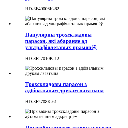
HD-3F49006K-62
Папулярны трохскладовы
парасон, які абараняе ад
ультрафіялетавых прамянёў
HD-3F57010K-12
Трохскладовы парасон з
адбівальным друкам лагатыпа
HD-3F5708K-61
Прывабны трохскладовы парасон