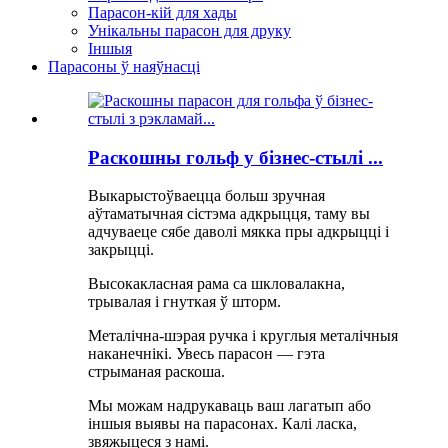
Парасон-кій для хады
Унікальны парасон для друку
Іншыя
Парасоны ў наяўнасці
Раскошны гольф у бізнес-стылі ...
Выкарыстоўваецца больш зручная
аўтаматычная сістэма адкрыцця, таму вы
адчуваеце сябе даволі мякка пры адкрыцці і
закрыцці.
Высокакласная рама са шкловалакна,
трывалая і гнуткая ў шторм.
Металічна-шэрая ручка і круглыя ​​металічныя
наканечнікі. Увесь парасон — гэта
стрыманая раскоша.
Мы можам надрукаваць ваш лагатып або
іншыя выявы на парасонах. Калі ласка,
звяжыцеся з намі.