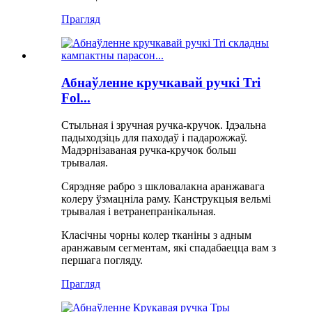
Прагляд
Абнаўленне кручкавай ручкі Tri
Fol...
Стыльная і зручная ручка-кручок. Ідэальна
падыходзіць для паходаў і падарожжаў.
Мадэрнізаваная ручка-кручок больш
трывалая.
Сярэдняе рабро з шкловалакна аранжавага
колеру ўзмацніла раму. Канструкцыя вельмі
трывалая і ветранепранікальная.
Класічны чорны колер тканіны з адным
аранжавым сегментам, які спадабаецца вам з
першага погляду.
Прагляд