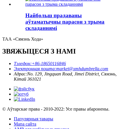
Найбольш прадаваны
аўтаматычны парасон з трыма
складаннямі
ТАА «Сямэнь Хода»
ЗВЯЖЫЦЕСЯ З НАМІ
Тэлефон:
+86-18650116846
Электронная пошта:
market@xmhdumbrella.com
Адрас:
No. 129, Jingquan Road, Jimei District, Сямэнь,
Кітай 361021
© Аўтарскае права - 2010-2022: Усе правы абаронены.
Папулярныя тавары
Мапа сайта