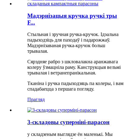
Мадэрнізацыя кручка ручкі тры
F...
Стыльная і зручная ручка-кручок. Ідэальна
падыходзіць для паходаў і падарожжаў.
Мадэрнізаваная ручка-кручок больш
трывалая.
Сярэдняе рабро з шкловалакна аранжавага
колеру ўзмацніла раму. Канструкцыя вельмі
трывалая і ветранепранікальная.
Тканіна і ручка падыходзяць па колеры, і вам
спадабаецца з першага погляду.
Прагляд
3-складовы суперміні-парасон
у складзеным выглядзе ён маленькі. Мы