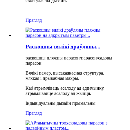
свой уласны дызайн.
Прагляд
Раскошны вялікі драўляны...
раскошны пляжны парасон/парасон/садовы
парасон
Вялікі памер, высакаякасная структура,
мяккая і прывабная махры.
Каб атрымліваць асалоду ад адпачынку,
атрымлівайце асалоду ад жыцця.
Індывідуальны дызайн прымальны.
Прагляд