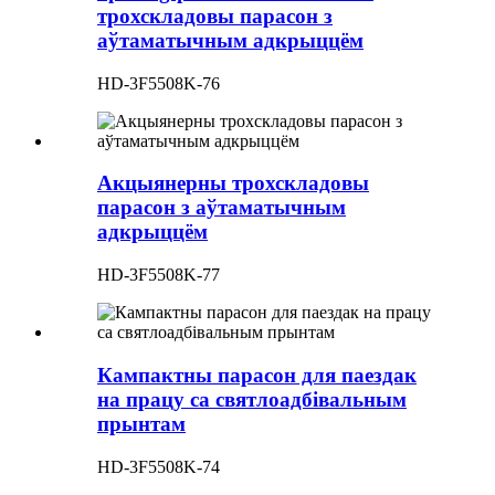
трохскладовы парасон з
аўтаматычным адкрыццём
HD-3F5508K-76
Акцыянерны трохскладовы
парасон з аўтаматычным
адкрыццём
HD-3F5508K-77
Кампактны парасон для паездак
на працу са святлоадбівальным
прынтам
HD-3F5508K-74