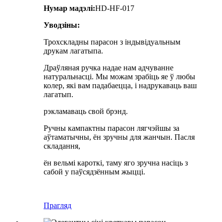
Нумар мадэлі:
HD-HF-017
Уводзіны:
Трохскладны парасон з індывідуальным
друкам лагатыпа.
Драўляная ручка надае нам адчуванне
натуральнасці. Мы можам зрабіць яе ў любы
колер, які вам падабаецца, і надрукаваць ваш
лагатып.
рэкламаваць свой брэнд.
Ручны кампактны парасон лягчэйшы за
аўтаматычны, ён зручны для жанчын. Пасля
складання,
ён вельмі кароткі, таму яго зручна насіць з
сабой у паўсядзённым жыцці.
Прагляд