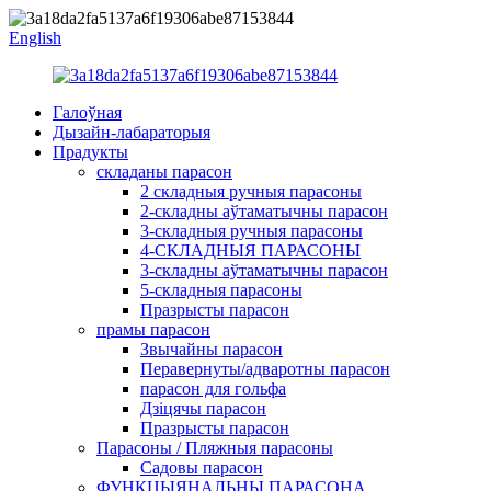
English
Галоўная
Дызайн-лабараторыя
Прадукты
складаны парасон
2 складныя ручныя парасоны
2-складны аўтаматычны парасон
3-складныя ручныя парасоны
4-СКЛАДНЫЯ ПАРАСОНЫ
3-складны аўтаматычны парасон
5-складныя парасоны
Празрысты парасон
прамы парасон
Звычайны парасон
Перавернуты/адваротны парасон
парасон для гольфа
Дзіцячы парасон
Празрысты парасон
Парасоны / Пляжныя парасоны
Садовы парасон
ФУНКЦЫЯНАЛЬНЫ ПАРАСОНА