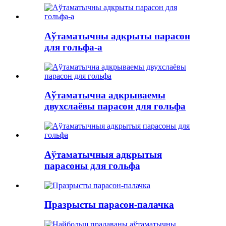
Аўтаматычны адкрыты парасон
для гольфа-a
Аўтаматычна адкрываемы
двухслаёвы парасон для гольфа
Аўтаматычныя адкрытыя
парасоны для гольфа
Празрысты парасон-палачка