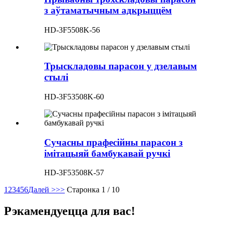
з аўтаматычным адкрыццём
HD-3F5508K-56
Трыскладовы парасон у дзелавым
стылі
HD-3F53508K-60
Сучасны прафесійны парасон з
імітацыяй бамбукавай ручкі
HD-3F53508K-57
1
2
3
4
5
6
Далей >
>>
Старонка 1 / 10
Рэкамендуецца для вас!