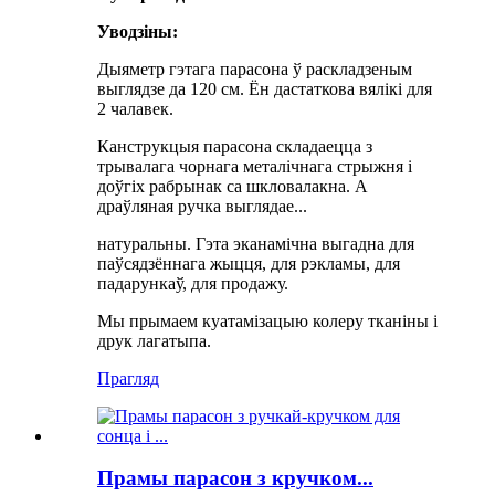
Уводзіны:
Дыяметр гэтага парасона ў раскладзеным
выглядзе да 120 см. Ён дастаткова вялікі для
2 чалавек.
Канструкцыя парасона складаецца з
трывалага чорнага металічнага стрыжня і
доўгіх рабрынак са шкловалакна. А
драўляная ручка выглядае...
натуральны. Гэта эканамічна выгадна для
паўсядзённага жыцця, для рэкламы, для
падарункаў, для продажу.
Мы прымаем куатамізацыю колеру тканіны і
друк лагатыпа.
Прагляд
Прамы парасон з кручком...