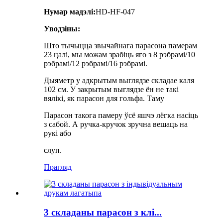
Нумар мадэлі:
HD-HF-047
Уводзіны:
Што тычыцца звычайнага парасона памерам
23 цалі, мы можам зрабіць яго з 8 рэбрамі/10
рэбрамі/12 рэбрамі/16 рэбрамі.
Дыяметр у адкрытым выглядзе складае каля
102 см. У закрытым выглядзе ён не такі
вялікі, як парасон для гольфа. Таму
Парасон такога памеру ўсё яшчэ лёгка насіць
з сабой. А ручка-кручок зручна вешаць на
рукі або
слуп.
Прагляд
3 складаны парасон з клі...