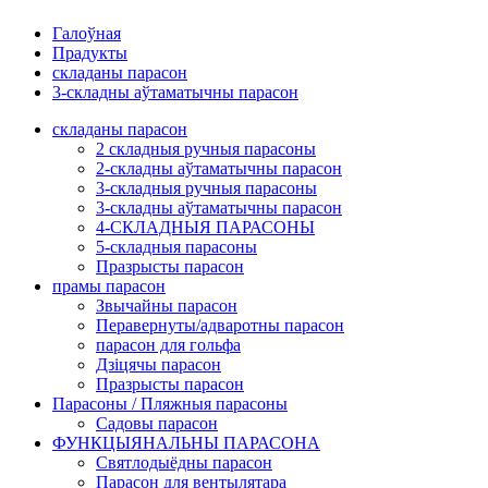
Галоўная
Прадукты
складаны парасон
3-складны аўтаматычны парасон
складаны парасон
2 складныя ручныя парасоны
2-складны аўтаматычны парасон
3-складныя ручныя парасоны
3-складны аўтаматычны парасон
4-СКЛАДНЫЯ ПАРАСОНЫ
5-складныя парасоны
Празрысты парасон
прамы парасон
Звычайны парасон
Перавернуты/адваротны парасон
парасон для гольфа
Дзіцячы парасон
Празрысты парасон
Парасоны / Пляжныя парасоны
Садовы парасон
ФУНКЦЫЯНАЛЬНЫ ПАРАСОНА
Святлодыёдны парасон
Парасон для вентылятара