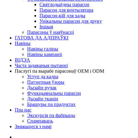
Святлодыёдны парасон
Парасон для вентылятара
Парасон-кій для хады
Унікальны парасон для друку
Іншыя
Парасоны ў наяўнасці
ГАТОВА ДА АДПРАЎКІ
Навіны
Навіны галіны
Навіны кампаніі
ВІДЭА
Часта задаваныя пытанні
Паслугі па вырабе парасонаў OEM і ODM
Уступ да кадра
Патэнтныя ўзоры
Дызайн ручак
Функцыянальны парасон
Дызайн тканін
Брашуры па прадуктах
Пра нас
Экскурсія па фабрыцы
Спампаваць
Звяжыцеся з намі