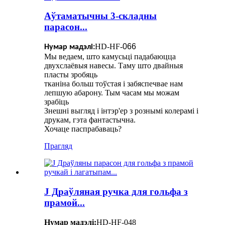
Аўтаматычны 3-складны
парасон...
HD-HF-
066
Нумар мадэлі:
Мы ведаем, што камусьці падабаюцца
двухслаёвыя навесы. Таму што двайныя
пласты зробяць
тканіна больш тоўстая і забяспечвае нам
лепшую абарону. Тым часам мы можам
зрабіць
Знешні выгляд і інтэр'ер з рознымі колерамі і
друкам, гэта фантастычна.
Хочаце паспрабаваць?
Прагляд
J Драўляная ручка для гольфа з
прамой...
Нумар мадэлі:
HD-HF-048