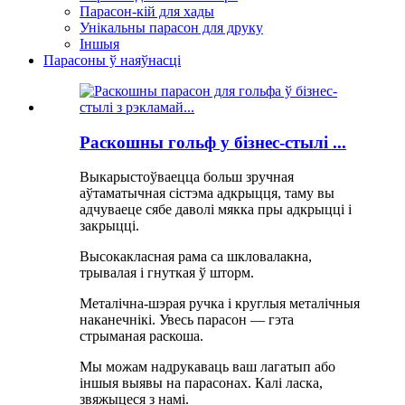
Парасон-кій для хады
Унікальны парасон для друку
Іншыя
Парасоны ў наяўнасці
Раскошны гольф у бізнес-стылі ...
Выкарыстоўваецца больш зручная
аўтаматычная сістэма адкрыцця, таму вы
адчуваеце сябе даволі мякка пры адкрыцці і
закрыцці.
Высокакласная рама са шкловалакна,
трывалая і гнуткая ў шторм.
Металічна-шэрая ручка і круглыя ​​металічныя
наканечнікі. Увесь парасон — гэта
стрыманая раскоша.
Мы можам надрукаваць ваш лагатып або
іншыя выявы на парасонах. Калі ласка,
звяжыцеся з намі.