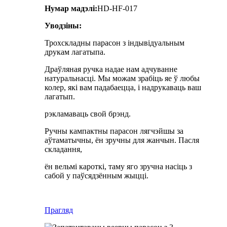
Нумар мадэлі:
HD-HF-017
Уводзіны:
Трохскладны парасон з індывідуальным
друкам лагатыпа.
Драўляная ручка надае нам адчуванне
натуральнасці. Мы можам зрабіць яе ў любы
колер, які вам падабаецца, і надрукаваць ваш
лагатып.
рэкламаваць свой брэнд.
Ручны кампактны парасон лягчэйшы за
аўтаматычны, ён зручны для жанчын. Пасля
складання,
ён вельмі кароткі, таму яго зручна насіць з
сабой у паўсядзённым жыцці.
Прагляд