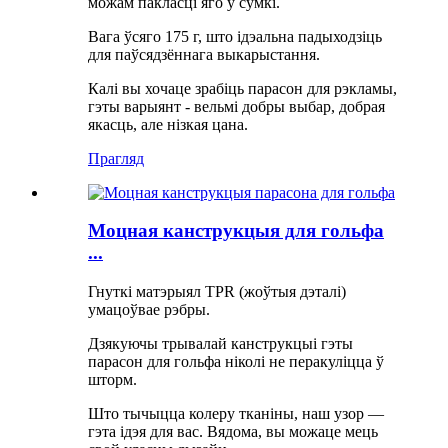
можам пакласці яго ў сумкі.
Вага ўсяго 175 г, што ідэальна падыходзіць
для паўсядзённага выкарыстання.
Калі вы хочаце зрабіць парасон для рэкламы,
гэты варыянт - вельмі добры выбар, добрая
якасць, але нізкая цана.
Прагляд
Моцная канструкцыя для гольфа
...
Гнуткі матэрыял TPR (жоўтыя дэталі)
умацоўвае рэбры.
Дзякуючы трывалай канструкцыі гэты
парасон для гольфа ніколі не перакуліцца ў
шторм.
Што тычыцца колеру тканіны, наш узор —
гэта ідэя для вас. Вядома, вы можаце мець