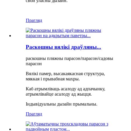
свой уласны дызайн.
Прагляд
Раскошны вялікі драўляны...
раскошны пляжны парасон/парасон/садовы
парасон
Вялікі памер, высакаякасная структура,
мяккая і прывабная махры.
Каб атрымліваць асалоду ад адпачынку,
атрымлівайце асалоду ад жыцця.
Індывідуальны дызайн прымальны.
Прагляд