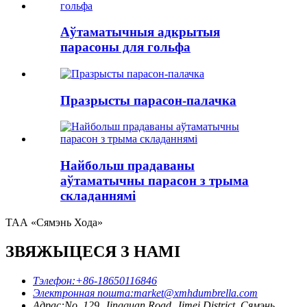
Аўтаматычныя адкрытыя
парасоны для гольфа
Празрысты парасон-палачка
Найбольш прадаваны
аўтаматычны парасон з трыма
складаннямі
ТАА «Сямэнь Хода»
ЗВЯЖЫЦЕСЯ З НАМІ
Тэлефон:
+86-18650116846
Электронная пошта:
market@xmhdumbrella.com
Адрас:
No. 129, Jingquan Road, Jimei District, Сямэнь,