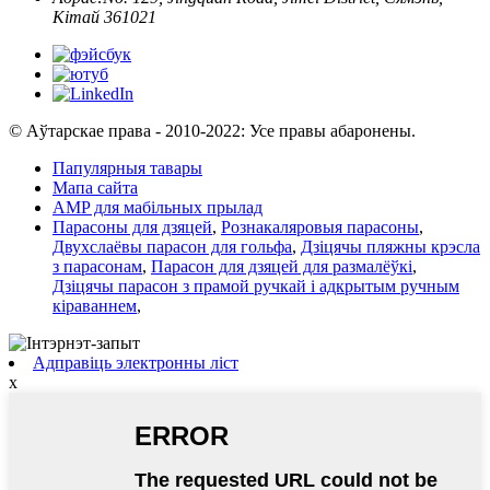
Кітай 361021
© Аўтарскае права - 2010-2022: Усе правы абаронены.
Папулярныя тавары
Мапа сайта
AMP для мабільных прылад
Парасоны для дзяцей
,
Рознакаляровыя парасоны
,
Двухслаёвы парасон для гольфа
,
Дзіцячы пляжны крэсла
з парасонам
,
Парасон для дзяцей для размалёўкі
,
Дзіцячы парасон з прамой ручкай і адкрытым ручным
кіраваннем
,
Адправіць электронны ліст
x