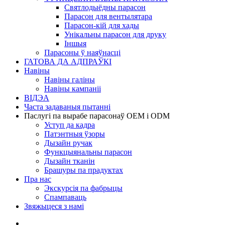
Святлодыёдны парасон
Парасон для вентылятара
Парасон-кій для хады
Унікальны парасон для друку
Іншыя
Парасоны ў наяўнасці
ГАТОВА ДА АДПРАЎКІ
Навіны
Навіны галіны
Навіны кампаніі
ВІДЭА
Часта задаваныя пытанні
Паслугі па вырабе парасонаў OEM і ODM
Уступ да кадра
Патэнтныя ўзоры
Дызайн ручак
Функцыянальны парасон
Дызайн тканін
Брашуры па прадуктах
Пра нас
Экскурсія па фабрыцы
Спампаваць
Звяжыцеся з намі