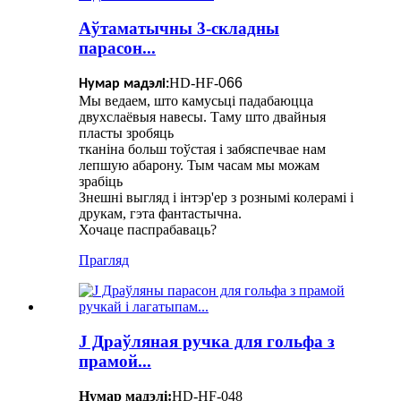
Аўтаматычны 3-складны
парасон...
HD-HF-
066
Нумар мадэлі:
Мы ведаем, што камусьці падабаюцца
двухслаёвыя навесы. Таму што двайныя
пласты зробяць
тканіна больш тоўстая і забяспечвае нам
лепшую абарону. Тым часам мы можам
зрабіць
Знешні выгляд і інтэр'ер з рознымі колерамі і
друкам, гэта фантастычна.
Хочаце паспрабаваць?
Прагляд
J Драўляная ручка для гольфа з
прамой...
Нумар мадэлі:
HD-HF-048