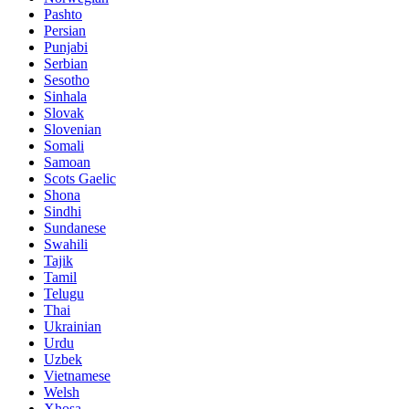
Pashto
Persian
Punjabi
Serbian
Sesotho
Sinhala
Slovak
Slovenian
Somali
Samoan
Scots Gaelic
Shona
Sindhi
Sundanese
Swahili
Tajik
Tamil
Telugu
Thai
Ukrainian
Urdu
Uzbek
Vietnamese
Welsh
Xhosa