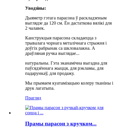
Уводзіны:
Дыяметр гэтага парасона ў раскладзеным
выглядзе да 120 см. Ён дастаткова вялікі для
2 чалавек.
Канструкцыя парасона складаецца з
трывалага чорнага металічнага стрыжня і
доўгіх рабрынак са шкловалакна. А
драўляная ручка выглядае...
натуральны. Гэта эканамічна выгадна для
паўсядзённага жыцця, для рэкламы, для
падарункаў, для продажу.
Мы прымаем куатамізацыю колеру тканіны і
друк лагатыпа.
Прагляд
Прамы парасон з кручком...