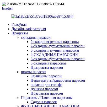
English
Галоўная
Дызайн-лабараторыя
Прадукты
складаны парасон
2 складныя ручныя парасоны
2-складны аўтаматычны парасон
3-складныя ручныя парасоны
4-СКЛАДНЫЯ ПАРАСОНЫ
3-складны аўтаматычны парасон
5-складныя парасоны
Празрысты парасон
прамы парасон
Звычайны парасон
Перавернуты/адваротны парасон
парасон для гольфа
Дзіцячы парасон
Празрысты парасон
Парасоны / Пляжныя парасоны
Садовы парасон
ФУНКЦЫЯНАЛЬНЫ ПАРАСОНА