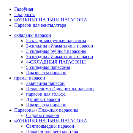
Галоўная
Прадукты
ФУНКЦЫЯНАЛЬНЫ ПАРАСОНА
Парасон для вентылятара
складаны парасон
2 складныя ручныя парасоны
2-складны аўтаматычны парасон
3-складныя ручныя парасоны
3-складны аўтаматычны парасон
4-СКЛАДНЫЯ ПАРАСОНЫ
5-складныя парасоны
Празрысты парасон
прамы парасон
Звычайны парасон
Перавернуты/адваротны парасон
парасон для гольфа
Дзіцячы парасон
Празрысты парасон
Парасоны / Пляжныя парасоны
Садовы парасон
ФУНКЦЫЯНАЛЬНЫ ПАРАСОНА
Святлодыёдны парасон
Парасон для вентылятара