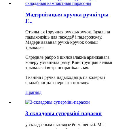
Мадэрнізацыя кручка ручкі тры
F...
Стыльная і зручная ручка-кручок. Ідэальна
падыходзіць для паходаў і падарожжаў.
Мадэрнізаваная ручка-кручок больш
трывалая.
Сярэдняе рабро з шкловалакна аранжавага
колеру ўзмацніла раму. Канструкцыя вельмі
трывалая і ветранепранікальная.
Тканіна і ручка падыходзяць па колеры і
спадабаюцца з першага погляду.
Прагляд
3-складовы суперміні-парасон
у складзеным выглядзе ён маленькі. Мы