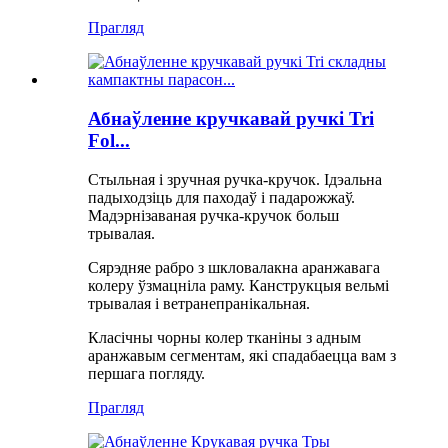
Прагляд
Абнаўленне кручкавай ручкі Tri
Fol...
Стыльная і зручная ручка-кручок. Ідэальна
падыходзіць для паходаў і падарожжаў.
Мадэрнізаваная ручка-кручок больш
трывалая.
Сярэдняе рабро з шкловалакна аранжавага
колеру ўзмацніла раму. Канструкцыя вельмі
трывалая і ветранепранікальная.
Класічны чорны колер тканіны з адным
аранжавым сегментам, які спадабаецца вам з
першага погляду.
Прагляд