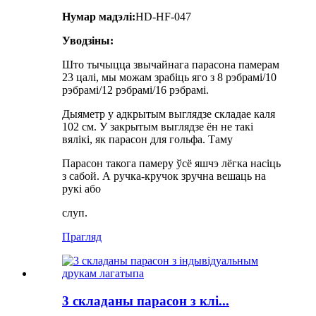
Нумар мадэлі:
HD-HF-047
Уводзіны:
Што тычыцца звычайнага парасона памерам
23 цалі, мы можам зрабіць яго з 8 рэбрамі/10
рэбрамі/12 рэбрамі/16 рэбрамі.
Дыяметр у адкрытым выглядзе складае каля
102 см. У закрытым выглядзе ён не такі
вялікі, як парасон для гольфа. Таму
Парасон такога памеру ўсё яшчэ лёгка насіць
з сабой. А ручка-кручок зручна вешаць на
рукі або
слуп.
Прагляд
3 складаны парасон з клі...