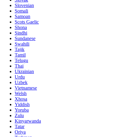
Slovenian
Somali
Samoan
Scots Gaelic
Shona
Sindhi
Sundanese
Swahili
Tajik
Tamil
Telugu
Thai
Ukrainian
Urdu
Uzbek
Vietnamese
Welsh
Xhosa
Yiddish
Yoruba
Zulu
Kinyarwanda
Tatar
Oriya