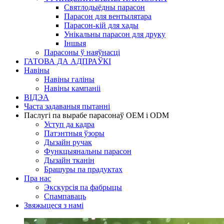
Святлодыёдны парасон
Парасон для вентылятара
Парасон-кій для хады
Унікальны парасон для друку
Іншыя
Парасоны ў наяўнасці
ГАТОВА ДА АДПРАЎКІ
Навіны
Навіны галіны
Навіны кампаніі
ВІДЭА
Часта задаваныя пытанні
Паслугі па вырабе парасонаў OEM і ODM
Уступ да кадра
Патэнтныя ўзоры
Дызайн ручак
Функцыянальны парасон
Дызайн тканін
Брашуры па прадуктах
Пра нас
Экскурсія па фабрыцы
Спампаваць
Звяжыцеся з намі