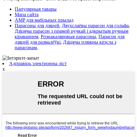
Папулярныя тавары
Мапа сайта
AMP для мабільных прылад
Парасоны для дзяцей
,
Двухслаёвы парасон для гольфа
,
Дзіцячы парасон з прамой ручкай і адкрытым ручным
кіраваннем
,
Рознакаляровыя парасоны
,
Парасон для
дзяцей для размалёўкі
,
Дзіцячы пляжны крэсла з
парасонам
,
Адправіць электронны ліст
x