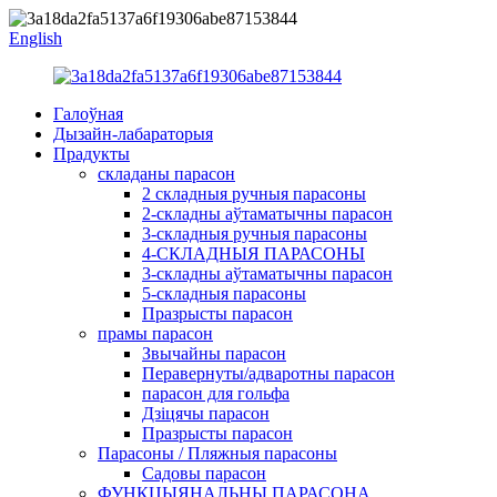
English
Галоўная
Дызайн-лабараторыя
Прадукты
складаны парасон
2 складныя ручныя парасоны
2-складны аўтаматычны парасон
3-складныя ручныя парасоны
4-СКЛАДНЫЯ ПАРАСОНЫ
3-складны аўтаматычны парасон
5-складныя парасоны
Празрысты парасон
прамы парасон
Звычайны парасон
Перавернуты/адваротны парасон
парасон для гольфа
Дзіцячы парасон
Празрысты парасон
Парасоны / Пляжныя парасоны
Садовы парасон
ФУНКЦЫЯНАЛЬНЫ ПАРАСОНА