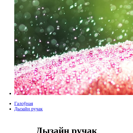
Галоўная
Дызайн ручак
Дызайн ручак