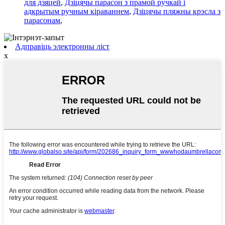
для дзяцей
,
Дзіцячы парасон з прамой ручкай і
адкрытым ручным кіраваннем
,
Дзіцячы пляжны крэсла з
парасонам
,
Адправіць электронны ліст
x