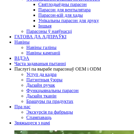
Святлодыёдны парасон
Парасон для вентылятара
Парасон-кій для хады
Унікальны парасон для друку
Іншыя
Парасоны ў наяўнасці
ГАТОВА ДА АДПРАЎКІ
Навіны
Навіны галіны
Навіны кампаніі
ВІДЭА
Часта задаваныя пытанні
Паслугі па вырабе парасонаў OEM і ODM
Уступ да кадра
Патэнтныя ўзоры
Дызайн ручак
Функцыянальны парасон
Дызайн тканін
Брашуры па прадуктах
Пра нас
Экскурсія па фабрыцы
Спампаваць
Звяжыцеся з намі