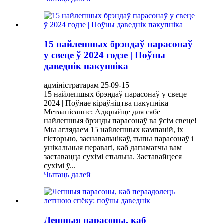
15 найлепшых брэндаў парасонаў
у свеце ў 2024 годзе | Поўны
даведнік пакупніка
адміністратарам 25-09-15
15 найлепшых брэндаў парасонаў у свеце
2024 | Поўнае кіраўніцтва пакупніка
Метаапісанне: Адкрыйце для сябе
найлепшыя брэнды парасонаў ва ўсім свеце!
Мы аглядаем 15 найлепшых кампаній, іх
гісторыю, заснавальнікаў, тыпы парасонаў і
унікальныя перавагі, каб дапамагчы вам
заставацца сухімі стыльна. Заставайцеся
сухімі ў...
Чытаць далей
Лепшыя парасоны, каб