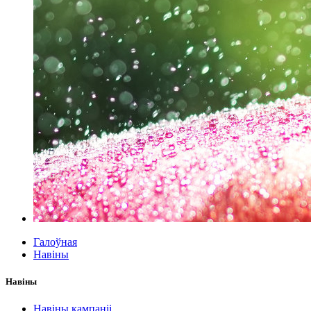
Галоўная
Навіны
Навіны
Навіны кампаніі