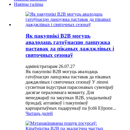
Навіны галіны
Як пакупнікі B2B могуць
авалодаць гатоўнасцю ланцужка
паставак да пікавых дажджлівых і
святочных сезонаў
адміністратарам 26.07.27
Як пакупнікі B2B могуць авалодаць
гатоўнасцю ланцужка паставак да пікавых
дажджлівых і святочных сезонаў У ліпені
сусветная індустрыя парасонавых сувеніраў
дасягае пераломнага моманту. Для
менеджараў па закупках B2B, уладальнікаў
брэндаў, аптавікоў і пакупнікоў
карпаратыўных падарункаў па ўсёй Еўропе...
Чытаць далей