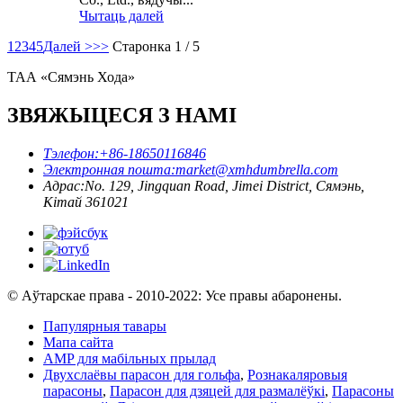
Чытаць далей
1
2
3
4
5
Далей >
>>
Старонка 1 / 5
ТАА «Сямэнь Хода»
ЗВЯЖЫЦЕСЯ З НАМІ
Тэлефон:
+86-18650116846
Электронная пошта:
market@xmhdumbrella.com
Адрас:
No. 129, Jingquan Road, Jimei District, Сямэнь,
Кітай 361021
© Аўтарскае права - 2010-2022: Усе правы абаронены.
Папулярныя тавары
Мапа сайта
AMP для мабільных прылад
Двухслаёвы парасон для гольфа
,
Рознакаляровыя
парасоны
,
Парасон для дзяцей для размалёўкі
,
Парасоны