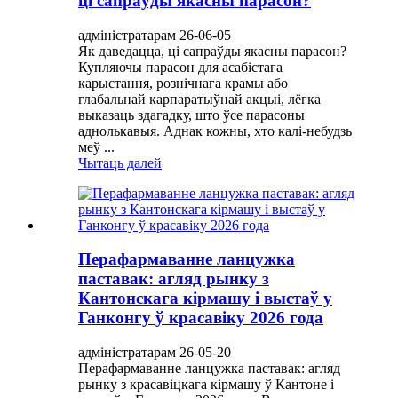
ці сапраўды якасны парасон?
адміністратарам 26-06-05
Як даведацца, ці сапраўды якасны парасон?
Купляючы парасон для асабістага
карыстання, рознічнага крамы або
глабальнай карпаратыўнай акцыі, лёгка
выказаць здагадку, што ўсе парасоны
аднолькавыя. Аднак кожны, хто калі-небудзь
меў ...
Чытаць далей
Перафармаванне ланцужка
паставак: агляд рынку з
Кантонскага кірмашу і выстаў у
Ганконгу ў красавіку 2026 года
адміністратарам 26-05-20
Перафармаванне ланцужка паставак: агляд
рынку з красавіцкага кірмашу ў Кантоне і