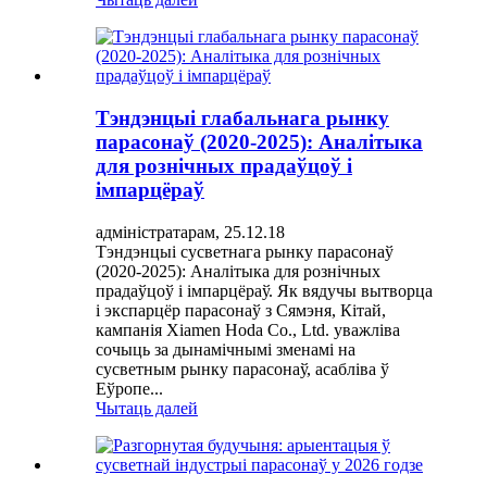
Тэндэнцыі глабальнага рынку
парасонаў (2020-2025): Аналітыка
для рознічных прадаўцоў і
імпарцёраў
адміністратарам, 25.12.18
Тэндэнцыі сусветнага рынку парасонаў
(2020-2025): Аналітыка для рознічных
прадаўцоў і імпарцёраў. Як вядучы вытворца
і экспарцёр парасонаў з Сямэня, Кітай,
кампанія Xiamen Hoda Co., Ltd. уважліва
сочыць за дынамічнымі зменамі на
сусветным рынку парасонаў, асабліва ў
Еўропе...
Чытаць далей