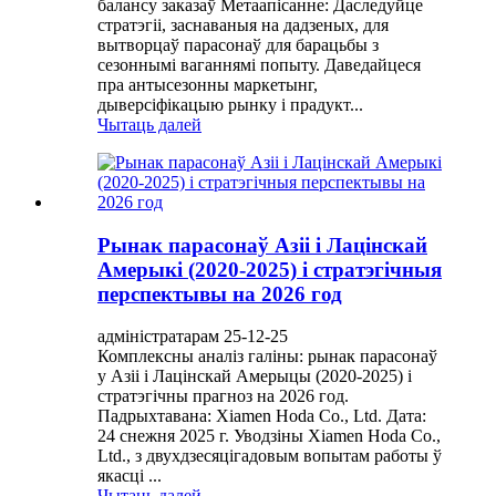
балансу заказаў Метаапісанне: Даследуйце
стратэгіі, заснаваныя на дадзеных, для
вытворцаў парасонаў для барацьбы з
сезоннымі ваганнямі попыту. Даведайцеся
пра антысезонны маркетынг,
дыверсіфікацыю рынку і прадукт...
Чытаць далей
Рынак парасонаў Азіі і Лацінскай
Амерыкі (2020-2025) і стратэгічныя
перспектывы на 2026 год
адміністратарам 25-12-25
Комплексны аналіз галіны: рынак парасонаў
у Азіі і Лацінскай Амерыцы (2020-2025) і
стратэгічны прагноз на 2026 год.
Падрыхтавана: Xiamen Hoda Co., Ltd. Дата:
24 снежня 2025 г. Уводзіны Xiamen Hoda Co.,
Ltd., з двухдзесяцігадовым вопытам работы ў
якасці ...
Чытаць далей