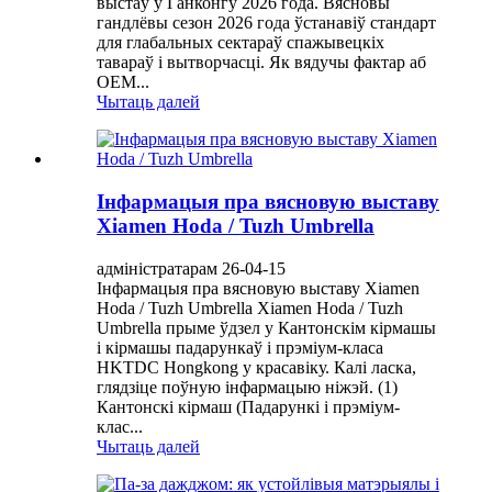
выстаў у Ганконгу 2026 года. Вясновы
гандлёвы сезон 2026 года ўстанавіў стандарт
для глабальных сектараў спажывецкіх
тавараў і вытворчасці. Як вядучы фактар ​​аб
OEM...
Чытаць далей
Інфармацыя пра вясновую выставу
Xiamen Hoda / Tuzh Umbrella
адміністратарам 26-04-15
Інфармацыя пра вясновую выставу Xiamen
Hoda / Tuzh Umbrella Xiamen Hoda / Tuzh
Umbrella прыме ўдзел у Кантонскім кірмашы
і кірмашы падарункаў і прэміум-класа
HKTDC Hongkong у красавіку. Калі ласка,
глядзіце поўную інфармацыю ніжэй. (1)
Кантонскі кірмаш (Падарункі і прэміум-
клас...
Чытаць далей