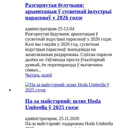
Разгорнутая будучыня:
арыентацыя ў сусветнай індустрыі
парасонаў у 2026 годзе
адміністратарам 25-12-04
Разгорнутая будучыня: арыентацыя ў
сусветнай індустрыі парасонаў у 2026 годзе.
Калі мы глядзім у 2026 год, сусветная
індустрыя парасонаў знаходзіцца на
захапляльным раздарожжы. Сціплы парасон
далёка не з'яўляецца проста ўтылітарнай
думкай, ён ператвараецца ў вытанчаны
сімвал...
Чытаць далей
Па-за майстэрняй: шлях Hoda
Umbrella ў 2025 годзе
адміністратарам, 25.11.2020
Па-за майстэрняй: падарожжа Hoda Umbrella