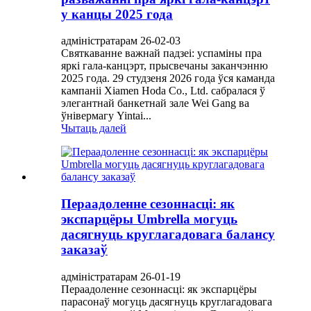
у канцы 2025 года
адміністратарам 26-02-03
Святкаванне важнай падзеі: успаміны пра
яркі гала-канцэрт, прысвечаны заканчэнню
2025 года. 29 студзеня 2026 года ўся каманда
кампаніі Xiamen Hoda Co., Ltd. сабралася ў
элегантнай банкетнай зале Wei Gang ва
ўнівермагу Yintai...
Чытаць далей
Пераадоленне сезоннасці: як
экспарцёры Umbrella могуць
дасягнуць круглагадовага балансу
заказаў
адміністратарам 26-01-19
Пераадоленне сезоннасці: як экспарцёры
парасонаў могуць дасягнуць круглагадовага