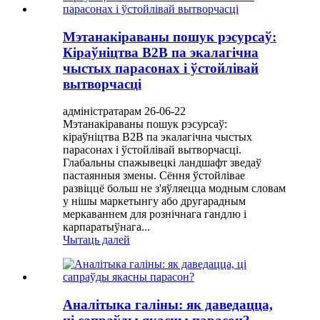
Мэтанакіраваны пошук рэсурсаў:
Кіраўніцтва B2B па экалагічна
чыстых парасонах і ўстойлівай
вытворчасці
адміністратарам 26-06-22
Мэтанакіраваны пошук рэсурсаў:
кіраўніцтва B2B па экалагічна чыстых
парасонах і ўстойлівай вытворчасці.
Глабальны спажывецкі ландшафт зведаў
пастаянныя змены. Сёння ўстойлівае
развіццё больш не з'яўляецца модным словам
у нішы маркетынгу або другарадным
меркаваннем для рознічнага гандлю і
карпаратыўнага...
Чытаць далей
Аналітыка галіны: як даведацца,