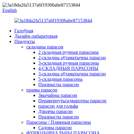
English
Галоўная
Дызайн-лабараторыя
Прадукты
складаны парасон
2 складныя ручныя парасоны
2-складны аўтаматычны парасон
3-складныя ручныя парасоны
4-СКЛАДНЫЯ ПАРАСОНЫ
3-складны аўтаматычны парасон
5-складныя парасоны
Празрысты парасон
прамы парасон
Звычайны парасон
Перавернуты/адваротны парасон
парасон для гольфа
Дзіцячы парасон
Празрысты парасон
Парасоны / Пляжныя парасоны
Садовы парасон
ФУНКЦЫЯНАЛЬНЫ ПАРАСОНА