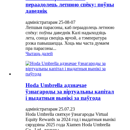
пераадолець летнюю спёку: поўны
даведнік
адміністратарам 25-08-07
Лепшыя парасоны, каб пераадолець летнюю
спёку: поўны даведнік Калі надыходзіць
лета, сонца свеціць ярчэй, а тэмпература
рэзка павышаецца. Хоць мы часта думаем
пра парасоны...
Чытаць далей
Hoda Umbrella адзначае
ўзнагароды за віртуальны капітал
і выдатныя вынікі за паўгода
адміністратарам 25.07.23
Hoda Umbrella святкуе ўзнагароды Virtual
Equity Rewards за 2024 год і выдатныя вынікі
сярэдзіны 2025 года Xiamen Hoda Umbrella
Co., Ltd., вядучы...