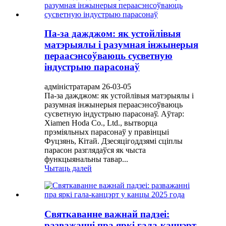
Па-за дажджом: як устойлівыя
матэрыялы і разумная інжынерыя
пераасэнсоўваюць сусветную
індустрыю парасонаў
адміністратарам 26-03-05
Па-за дажджом: як устойлівыя матэрыялы і
разумная інжынерыя пераасэнсоўваюць
сусветную індустрыю парасонаў. Аўтар:
Xiamen Hoda Co., Ltd., вытворца
прэміяльных парасонаў у правінцыі
Фуцзянь, Кітай. Дзесяцігоддзямі сціплы
парасон разглядаўся як чыста
функцыянальны тавар...
Чытаць далей
Святкаванне важнай падзеі:
разважанні пра яркі гала-канцэрт