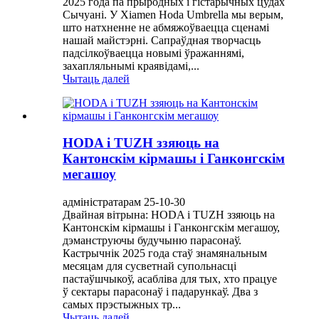
2025 года па прыродных і гістарычных цудах
Сычуані. У Xiamen Hoda Umbrella мы верым,
што натхненне не абмяжоўваецца сценамі
нашай майстэрні. Сапраўдная творчасць
падсілкоўваецца новымі ўражаннямі,
захапляльнымі краявідамі,...
Чытаць далей
HODA і TUZH ззяюць на
Кантонскім кірмашы і Ганконгскім
мегашоу
адміністратарам 25-10-30
Двайная вітрына: HODA і TUZH ззяюць на
Кантонскім кірмашы і Ганконгскім мегашоу,
дэманструючы будучыню парасонаў.
Кастрычнік 2025 года стаў знамянальным
месяцам для сусветнай супольнасці
пастаўшчыкоў, асабліва для тых, хто працуе
ў сектары парасонаў і падарункаў. Два з
самых прэстыжных тр...
Чытаць далей